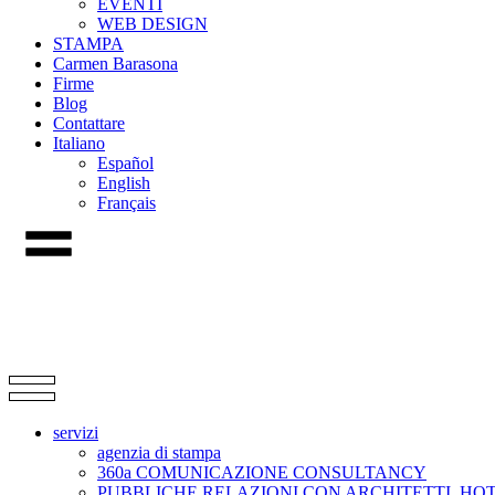
EVENTI
WEB DESIGN
STAMPA
Carmen Barasona
Firme
Blog
Contattare
Italiano
Español
English
Français
servizi
agenzia di stampa
360a COMUNICAZIONE CONSULTANCY
PUBBLICHE RELAZIONI CON ARCHITETTI, HO