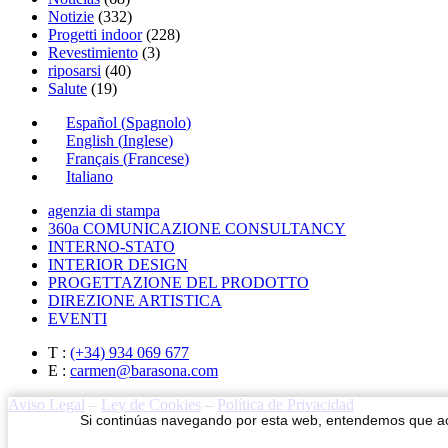
Notizie
(332)
Progetti indoor
(228)
Revestimiento
(3)
riposarsi
(40)
Salute
(19)
Español
(
Spagnolo
)
English
(
Inglese
)
Français
(
Francese
)
Italiano
agenzia di stampa
360a COMUNICAZIONE CONSULTANCY
INTERNO-STATO
INTERIOR DESIGN
PROGETTAZIONE DEL PRODOTTO
DIREZIONE ARTISTICA
EVENTI
T :
(+34) 934 069 677
E :
carmen@barasona.com
Aviso Legal
–
Ley de Cookies
–
Política de Privacidad
Si continúas navegando por esta web, entendemos que 