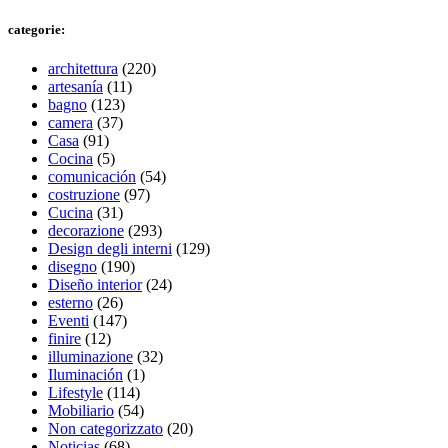
categorie:
architettura
(220)
artesanía
(11)
bagno
(123)
camera
(37)
Casa
(91)
Cocina
(5)
comunicación
(54)
costruzione
(97)
Cucina
(31)
decorazione
(293)
Design degli interni
(129)
disegno
(190)
Diseño interior
(24)
esterno
(26)
Eventi
(147)
finire
(12)
illuminazione
(32)
Iluminación
(1)
Lifestyle
(114)
Mobiliario
(54)
Non categorizzato
(20)
Noticias
(68)