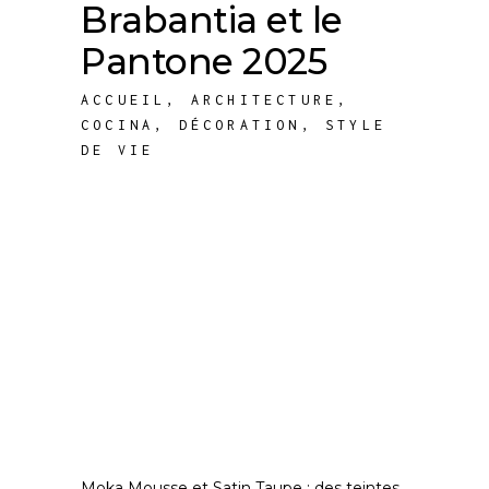
Brabantia et le
Pantone 2025
ACCUEIL
,
ARCHITECTURE
,
COCINA
,
DÉCORATION
,
STYLE
DE VIE
Moka Mousse et Satin Taupe : des teintes