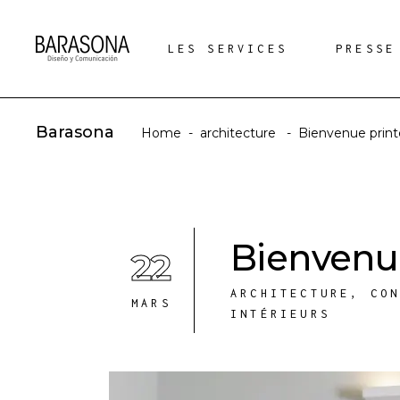
LES SERVICES
PRESSE
Barasona
Home
-
architecture
-
Bienvenue prin
Bienvenu
22
ARCHITECTURE
,
CO
MARS
INTÉRIEURS