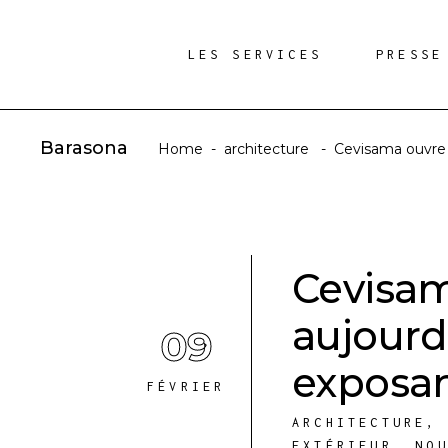
LES SERVICES
PRESSE
Barasona
Home
-
architecture
-
Cevisama ouvre 
Cevisam
aujourd
09
exposan
FÉVRIER
ARCHITECTURE
EXTÉRIEUR
,
NO