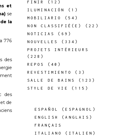
FINIR
(12)
ns et
ILUMINACIÓN
(1)
ma)
se
MOBILIARIO
(54)
de la
NON CLASSIFIÉ(E)
(22)
NOTICIAS
(69)
ra 776
NOUVELLES
(334)
PROJETS INTÉRIEURS
(228)
is des
REPOS
(40)
nergie
REVESTIMIENTO
(3)
tement
SALLE DE BAINS
(123)
STYLE DE VIE
(115)
ec des
 et de
ESPAÑOL
(
ESPAGNOL
)
nciens
ENGLISH
(
ANGLAIS
)
FRANÇAIS
ITALIANO
(
ITALIEN
)