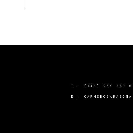
T :
(+34) 934 069 6
Y
E :
CARMEN@BARASONA