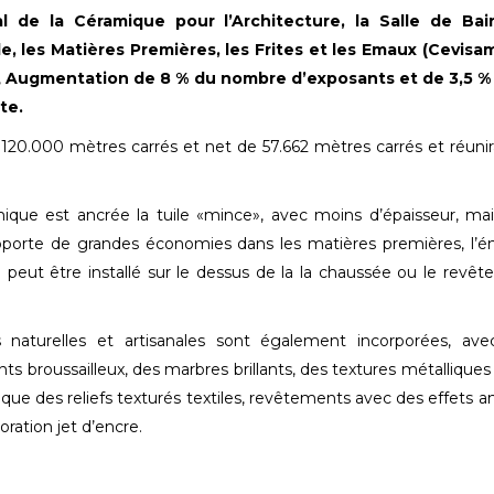
l de la Céramique pour l’Architecture, la Salle de Bai
le, les Matières Premières, les Frites et les Emaux (Cevisa
,
Augmentation de 8 % du nombre d’exposants et de 3,5 % 
te.
e 120.000 mètres carrés et net de 57.662 mètres carrés et réuni
ique est ancrée la tuile «mince», avec moins d’épaisseur, ma
rapporte de grandes économies dans les matières premières, l’é
 il peut être installé sur le dessus de la la chaussée ou le revê
s naturelles et artisanales sont également incorporées, av
s broussailleux, des marbres brillants, des textures métalliques
nsi que des reliefs texturés textiles, revêtements avec des effets a
ration jet d’encre.