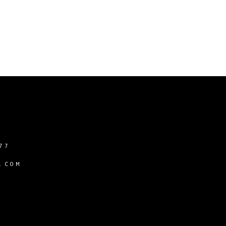
77
.COM