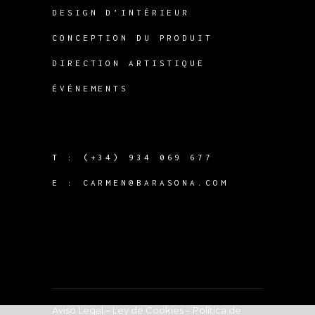
DESIGN D’INTÉRIEUR
CONCEPTION DU PRODUIT
DIRECTION ARTISTIQUE
ÉVÉNEMENTS
T :
(+34) 934 069 677
E :
CARMEN@BARASONA.COM
Aviso Legal
–
Ley de Cookies
–
Política de