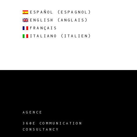
ESPAÑOL
(
ESPAGNOL
)
ENGLISH
(
ANGLAIS
)
FRANÇAIS
ITALIANO
(
ITALIEN
)
AGENCE
360E COMMUNICATION
CONSULTANCY