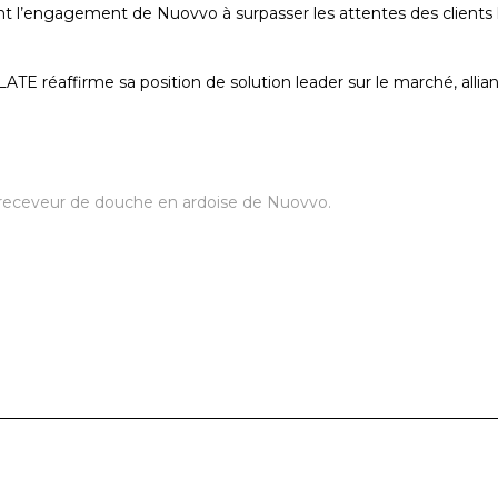
ètent l’engagement de Nuovvo à surpasser les attentes des clients 
TE réaffirme sa position de solution leader sur le marché, allia
le receveur de douche en ardoise de Nuovvo.