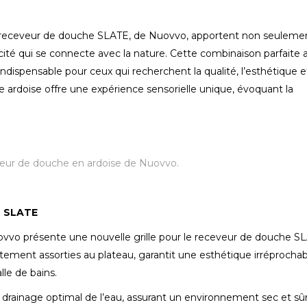
u receveur de douche SLATE, de
Nuovvo
, apportent non seuleme
ité qui se connecte avec la nature. Cette combinaison parfaite a
dispensable pour ceux qui recherchent la qualité, l’esthétique e
re ardoise offre une expérience sensorielle unique, évoquant la
eur de douche en ardoise de Nuovvo.
e SLATE
ovvo présente une nouvelle grille pour le receveur de douche
SL
aitement assorties au plateau, garantit une esthétique irréprochab
lle de bains.
un drainage optimal de l’eau, assurant un environnement sec et sûr