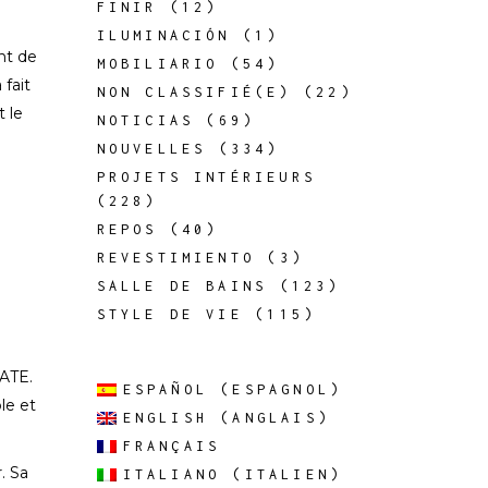
FINIR
(12)
ILUMINACIÓN
(1)
nt de
MOBILIARIO
(54)
 fait
NON CLASSIFIÉ(E)
(22)
t le
NOTICIAS
(69)
NOUVELLES
(334)
PROJETS INTÉRIEURS
(228)
REPOS
(40)
REVESTIMIENTO
(3)
SALLE DE BAINS
(123)
STYLE DE VIE
(115)
ATE
.
ESPAÑOL
(
ESPAGNOL
)
le et
ENGLISH
(
ANGLAIS
)
FRANÇAIS
. Sa
ITALIANO
(
ITALIEN
)