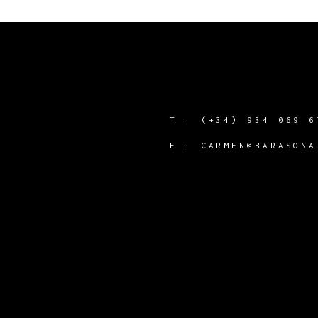
T :
(+34) 934 069 6
Y
E :
CARMEN@BARASONA