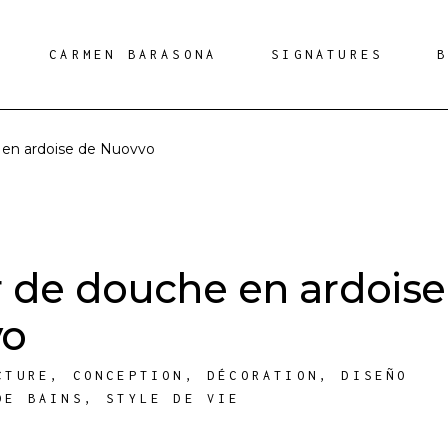
CARMEN BARASONA
SIGNATURES
en ardoise de Nuovvo
 de douche en ardoise
vo
CTURE
,
CONCEPTION
,
DÉCORATION
,
DISEÑO
DE BAINS
,
STYLE DE VIE