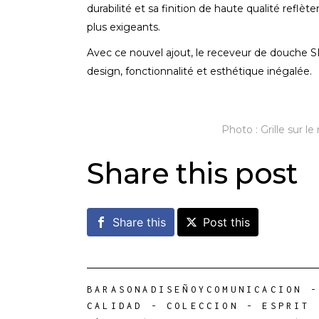
durabilité et sa finition de haute qualité refl
plus exigeants.
Avec ce nouvel ajout, le receveur de douche SLA
design, fonctionnalité et esthétique inégalée.
Photo : Grille sur 
Share this post
Share this
Post this
BARASONADISEÑOYCOMUNICACION
-
CALIDAD
-
COLECCION
-
ESPRIT