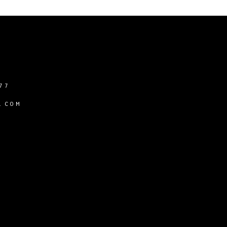
77
.COM