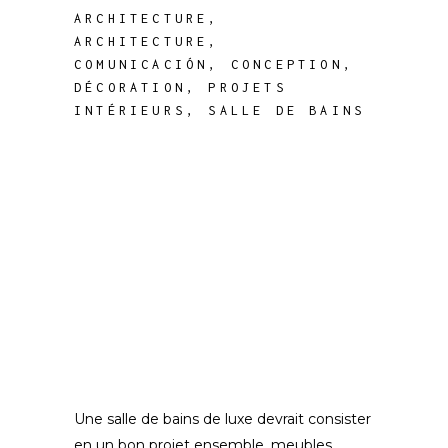
ARCHITECTURE
,
ARCHITECTURE
,
COMUNICACIÓN
,
CONCEPTION
,
DÉCORATION
,
PROJETS
INTÉRIEURS
,
SALLE DE BAINS
Une salle de bains de luxe devrait consister
en un bon projet ensemble, meubles,