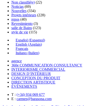
Non classifié(e)
(22)
Noticias
(69)
Nouvelles
(334)
Projets intérieurs
(228)
repos
(40)
Revestimiento
(3)
salle de Bains
(123)
style de vie
(115)
Español
(
Espagnol
)
English
(
Anglais
)
Français
Italiano
(
Italien
)
agence
360e COMMUNICATION CONSULTANCY
INTERIORISME COMMERCIAL
DESIGN D’INTÉRIEUR
CONCEPTION DU PRODUIT
DIRECTION ARTISTIQUE
ÉVÉNEMENTS
T :
(+34) 934 069 677
E :
carmen@barasona.com