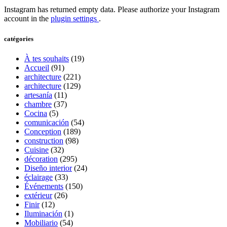
Instagram has returned empty data. Please authorize your Instagram
account in the
plugin settings
.
catégories
À tes souhaits
(19)
Accueil
(91)
architecture
(221)
architecture
(129)
artesanía
(11)
chambre
(37)
Cocina
(5)
comunicación
(54)
Conception
(189)
construction
(98)
Cuisine
(32)
décoration
(295)
Diseño interior
(24)
éclairage
(33)
Événements
(150)
extérieur
(26)
Finir
(12)
Iluminación
(1)
Mobiliario
(54)