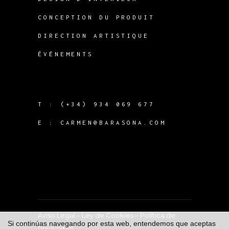
CONCEPTION DU PRODUIT
DIRECTION ARTISTIQUE
ÉVÉNEMENTS
T :
(+34) 934 069 677
E :
CARMEN@BARASONA.COM
Aviso Legal
–
Ley de Cookies
–
Política de
Si continúas navegando por esta web, entendemos que aceptas
Privacidad