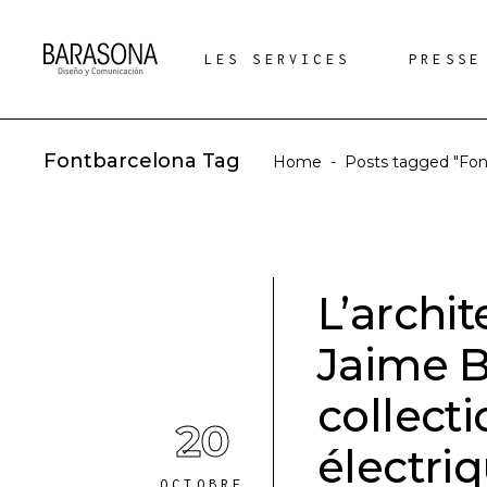
LES SERVICES
PRESSE
Fontbarcelona Tag
Home
-
Posts tagged "Fon
L’archit
Jaime Be
collect
20
électriq
OCTOBRE