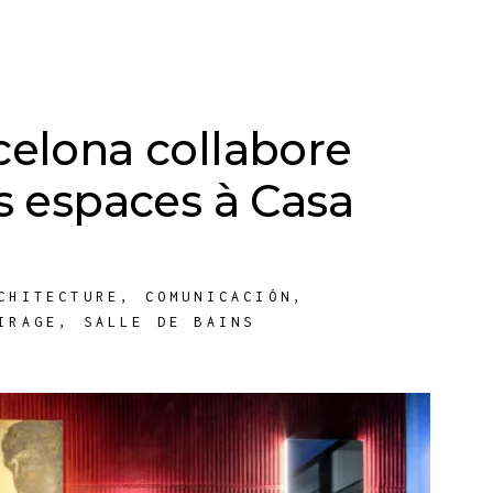
celona collabore
s espaces à Casa
CHITECTURE
,
COMUNICACIÓN
,
IRAGE
,
SALLE DE BAINS