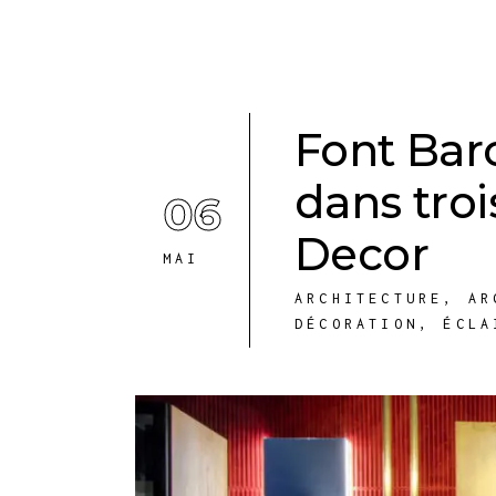
Font Bar
dans troi
06
Decor
MAI
ARCHITECTURE
,
AR
DÉCORATION
,
ÉCLA