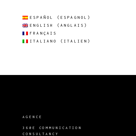
ESPAÑOL
(
ESPAGNOL
)
ENGLISH
(
ANGLAIS
)
FRANÇAIS
ITALIANO
(
ITALIEN
)
AGENCE
360E COMMUNICATION
CONSULTANCY