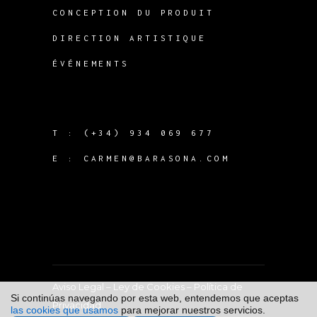
CONCEPTION DU PRODUIT
DIRECTION ARTISTIQUE
ÉVÉNEMENTS
T :
(+34) 934 069 677
E :
CARMEN@BARASONA.COM
Aviso Legal
–
Ley de Cookies
–
Política de
Si continúas navegando por esta web, entendemos que aceptas
Privacidad
las cookies que usamos
para mejorar nuestros servicios.