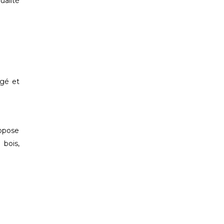
ualité
égé et
ropose
 bois,