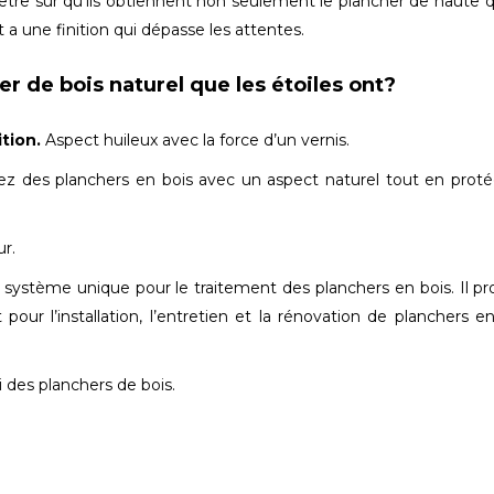
être sûr qu’ils obtiennent non seulement le plancher de haute q
t a une finition qui dépasse les attentes.
r de bois naturel que les étoiles ont?
tion.
Aspect huileux avec la force d’un vernis.
z des planchers en bois avec un aspect naturel tout en prot
ur.
système unique pour le traitement des planchers en bois. Il p
ur l’installation, l’entretien et la rénovation de planchers en
i des planchers de bois.