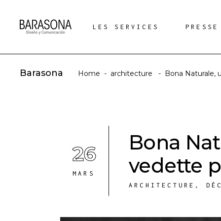
LES SERVICES
PRESSE
Barasona
Home
-
architecture
-
Bona Naturale, u
Bona Natu
26
vedette p
MARS
ARCHITECTURE
,
DÉ