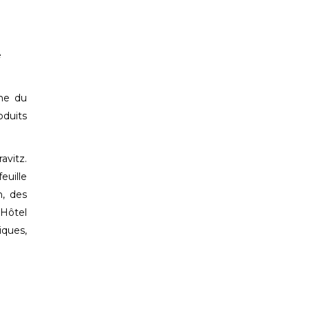
e
ine du
oduits
avitz.
euille
n, des
’Hôtel
iques,