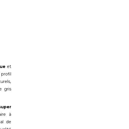
que
et
profil
urels,
 gris
super
aire à
al de