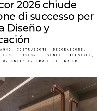
cor 2026 chiude
one di successo per
a Diseño y
cación
BAGNO
,
COSTRUZIONE
,
DECORAZIONE
,
NTERNI
,
DISEGNO
,
EVENTI
,
LIFESTYLE
,
ATO
,
NOTIZIE
,
PROGETTI INDOOR