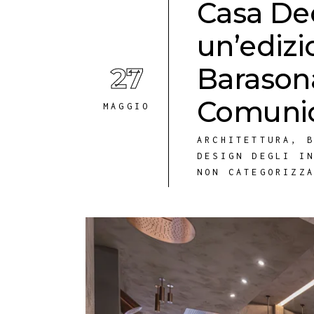
Casa De
un’edizi
27
Barason
Comuni
MAGGIO
ARCHITETTURA
,
DESIGN DEGLI I
NON CATEGORIZZ