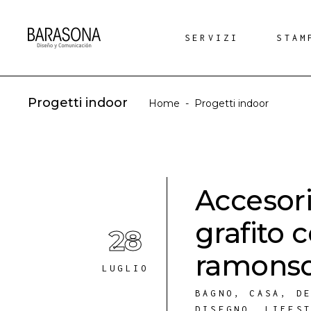
SERVIZI
STAM
Progetti indoor
Home
-
Progetti indoor
Accesor
grafito 
28
ramonso
LUGLIO
BAGNO
,
CASA
,
D
DISEGNO
,
LIFES