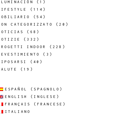
ILUMINACIÓN
(1)
LIFESTYLE
(114)
MOBILIARIO
(54)
NON CATEGORIZZATO
(20)
NOTICIAS
(68)
NOTIZIE
(332)
PROGETTI INDOOR
(228)
REVESTIMIENTO
(3)
RIPOSARSI
(40)
SALUTE
(19)
ESPAÑOL
(
SPAGNOLO
)
ENGLISH
(
INGLESE
)
FRANÇAIS
(
FRANCESE
)
ITALIANO