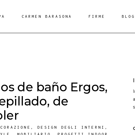
PA
CARMEN BARASONA
FIRME
BLO
ios de baño Ergos,
cepillado, de
a
ler
ECORAZIONE
,
DESIGN DEGLI INTERNI
,
TYLE
,
MOBILIARIO
,
PROGETTI INDOOR