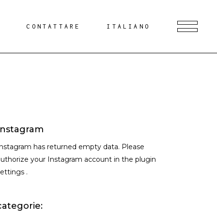
G
CONTATTARE
ITALIANO
Instagram
Instagram has returned empty data. Please
uthorize your Instagram account in the
plugin
settings
.
categorie: