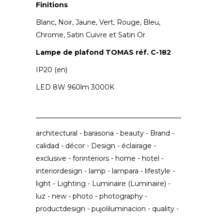
Finitions
Blanc, Noir, Jaune, Vert, Rouge, Bleu,
Chrome, Satin Cuivre et Satin Or
Lampe de plafond TOMAS réf. C-182
IP20 (en)
LED 8W 960lm 3000K
architectural
-
barasona
-
beauty
-
Brand
-
calidad
-
décor
-
Design
-
éclairage
-
exclusive
-
forinteriors
-
home
-
hotel
-
interiordesign
-
lamp
-
lampara
-
lifestyle
-
light
-
Lighting
-
Luminaire (Luminaire)
-
luz
-
new
-
photo
-
photography
-
productdesign
-
pujoliluminacion
-
quality
-