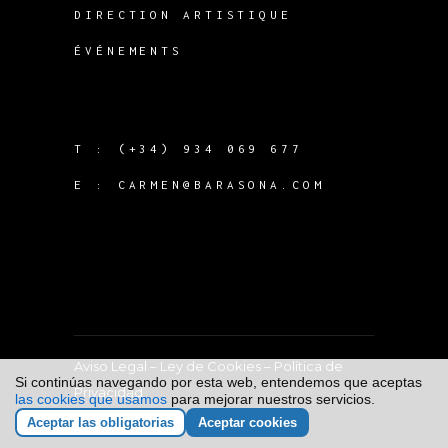
DIRECTION ARTISTIQUE
ÉVÉNEMENTS
T :
(+34) 934 069 677
E :
CARMEN@BARASONA.COM
Aviso Legal
–
Ley de Cookies
–
Política de
Si continúas navegando por esta web, entendemos que aceptas
Privacidad
las cookies que usamos
para mejorar nuestros servicios.
Aceptar las obligatorias
Aceptar cookies