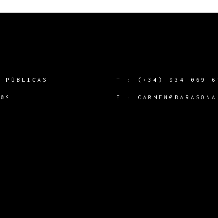
S PÚBLICAS
T :
(+34) 934 069 6
60º
E :
CARMEN@BARASONA