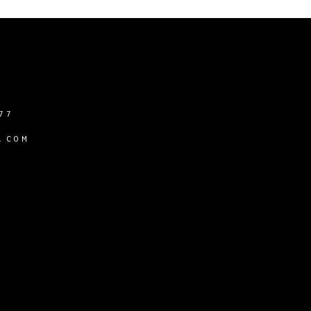
77
.COM