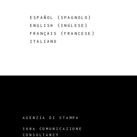
ESPAÑOL
(
SPAGNOLO
)
ENGLISH
(
INGLESE
)
FRANÇAIS
(
FRANCESE
)
ITALIANO
AGENZIA DI STAMPA
360A COMUNICAZIONE
CONSULTANCY