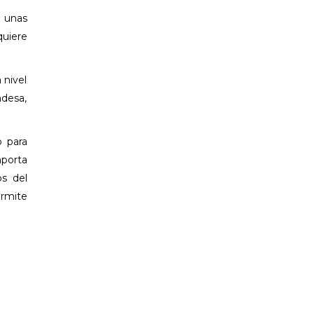
 unas
quiere
 nivel
ndesa,
o para
aporta
os del
ermite