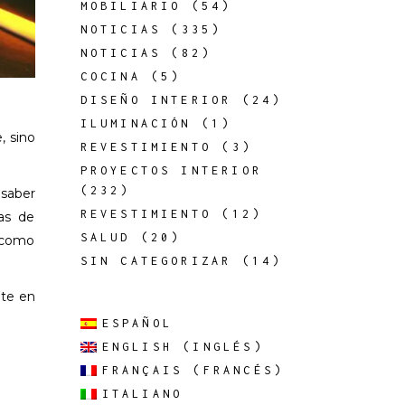
MOBILIARIO
(54)
NOTICIAS
(335)
NOTICIAS
(82)
COCINA
(5)
DISEÑO INTERIOR
(24)
ILUMINACIÓN
(1)
, sino
REVESTIMIENTO
(3)
PROYECTOS INTERIOR
(232)
 saber
REVESTIMIENTO
(12)
as de
SALUD
(20)
l como
SIN CATEGORIZAR
(14)
ite en
ESPAÑOL
ENGLISH
(
INGLÉS
)
FRANÇAIS
(
FRANCÉS
)
ITALIANO