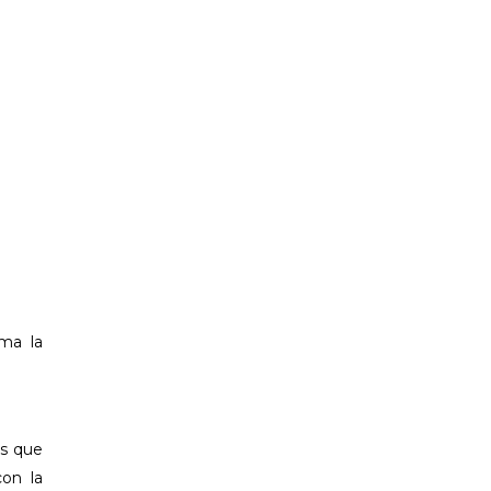
ima la
ss que
con la