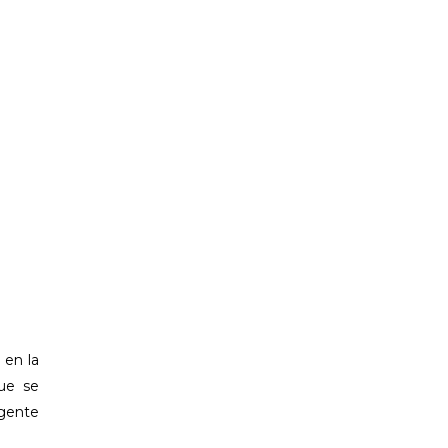
 en la
ue se
igente