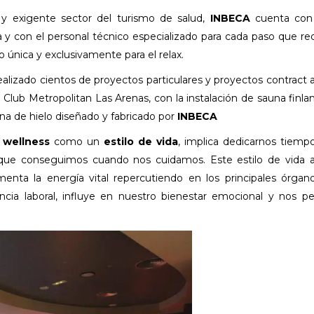
o y exigente sector del turismo de salud,
INBECA
cuenta con
a y con el personal técnico especializado para cada paso que re
 única y exclusivamente para el relax.
ealizado cientos de proyectos particulares y proyectos contract a
l Club Metropolitan Las Arenas, con la instalación de sauna finla
na de hielo diseñado y fabricado por
INBECA
l
wellness
como un
estilo de vida
, implica dedicarnos tiemp
ad que conseguimos cuando nos cuidamos. Este estilo de vida 
enta la energía vital repercutiendo en los principales órgan
cia laboral, influye en nuestro bienestar emocional y nos p