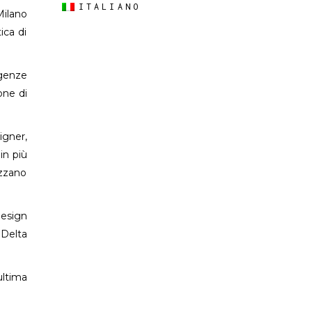
ITALIANO
Milano
ica di
igenze
one di
igner,
in più
lizzano
Design
 Delta
ultima