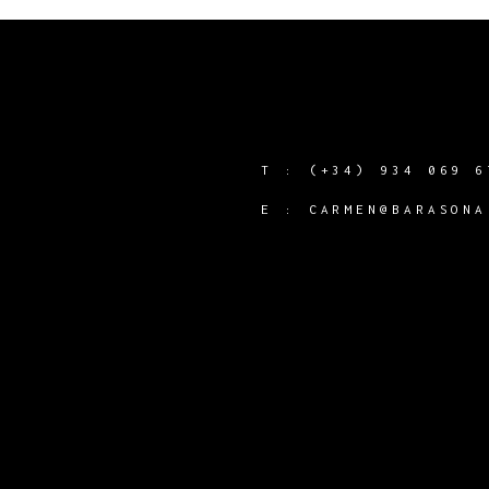
T :
(+34) 934 069 6
Y
E :
CARMEN@BARASONA