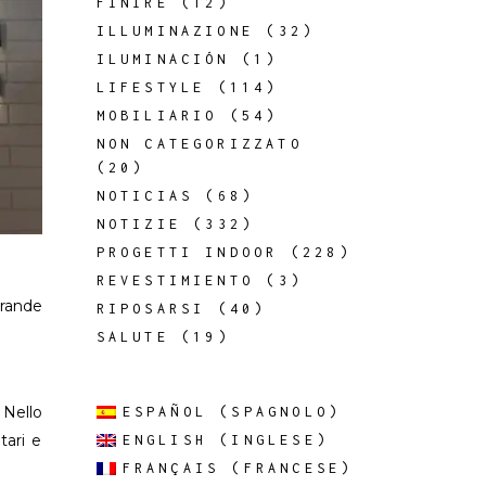
FINIRE
(12)
ILLUMINAZIONE
(32)
ILUMINACIÓN
(1)
LIFESTYLE
(114)
MOBILIARIO
(54)
NON CATEGORIZZATO
(20)
NOTICIAS
(68)
NOTIZIE
(332)
PROGETTI INDOOR
(228)
REVESTIMIENTO
(3)
grande
RIPOSARSI
(40)
SALUTE
(19)
 Nello
ESPAÑOL
(
SPAGNOLO
)
tari e
ENGLISH
(
INGLESE
)
FRANÇAIS
(
FRANCESE
)