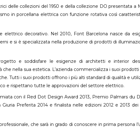
ci delle collezioni del 1950 e della collezione DO presentata a 
smo in porcellana elettrica con funzione rotativa così caratterist
e elettrico decorativo. Nel 2010, Font Barcelona nasce da es
terni e si è specializzata nella produzione di prodotti di illuminazi
ogetto e soddisfare le esigenze di architetti e interior des
tà che nella sua estetica. L’azienda commercializza i suoi prodotti 
he. Tutti i suoi prodotti offrono i più alti standard di qualità e uti
co e rispettano tutte le approvazioni del settore elettrico.
premiata con il Red Dot Design Award 2013, Premio Palmars du 
 Giuria Preferita 2014 e finalista nelle edizioni 2012 e 2013 dei
professionale, che sarà in grado di conoscere in prima persona l’