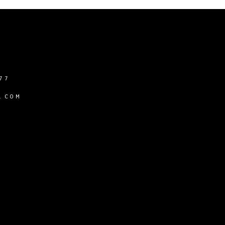
77
.COM