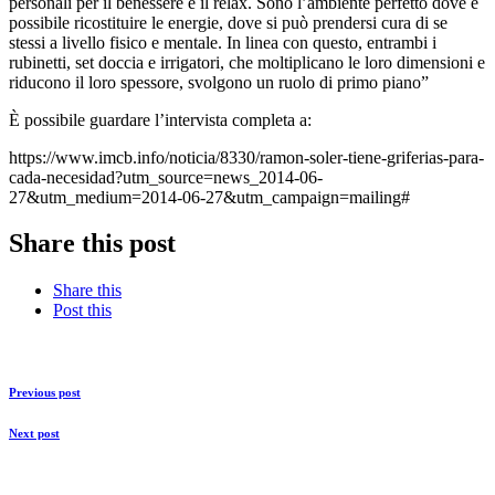
personali per il benessere e il relax. Sono l’ambiente perfetto dove è
possibile ricostituire le energie, dove si può prendersi cura di se
stessi a livello fisico e mentale. In linea con questo, entrambi i
rubinetti, set doccia e irrigatori, che moltiplicano le loro dimensioni e
riducono il loro spessore, svolgono un ruolo di primo piano”
È possibile guardare l’intervista completa a:
https://www.imcb.info/noticia/8330/ramon-soler-tiene-griferias-para-
cada-necesidad?utm_source=news_2014-06-
27&utm_medium=2014-06-27&utm_campaign=mailing#
Share this post
Share this
Post this
Previous post
Next post