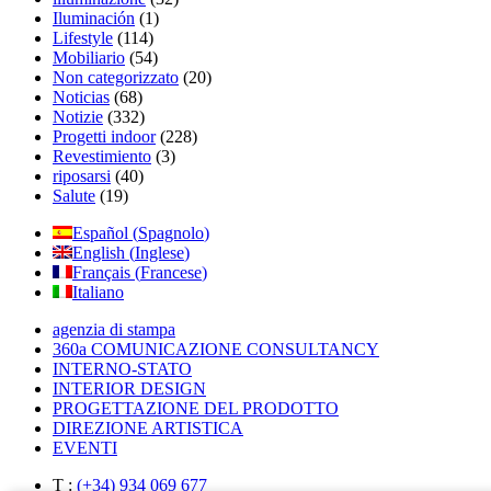
Iluminación
(1)
Lifestyle
(114)
Mobiliario
(54)
Non categorizzato
(20)
Noticias
(68)
Notizie
(332)
Progetti indoor
(228)
Revestimiento
(3)
riposarsi
(40)
Salute
(19)
Español
(
Spagnolo
)
English
(
Inglese
)
Français
(
Francese
)
Italiano
agenzia di stampa
360a COMUNICAZIONE CONSULTANCY
INTERNO-STATO
INTERIOR DESIGN
PROGETTAZIONE DEL PRODOTTO
DIREZIONE ARTISTICA
EVENTI
T :
(+34) 934 069 677