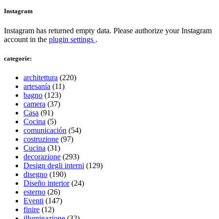
Instagram
Instagram has returned empty data. Please authorize your Instagram
account in the
plugin settings
.
categorie:
architettura
(220)
artesanía
(11)
bagno
(123)
camera
(37)
Casa
(91)
Cocina
(5)
comunicación
(54)
costruzione
(97)
Cucina
(31)
decorazione
(293)
Design degli interni
(129)
disegno
(190)
Diseño interior
(24)
esterno
(26)
Eventi
(147)
finire
(12)
illuminazione
(32)