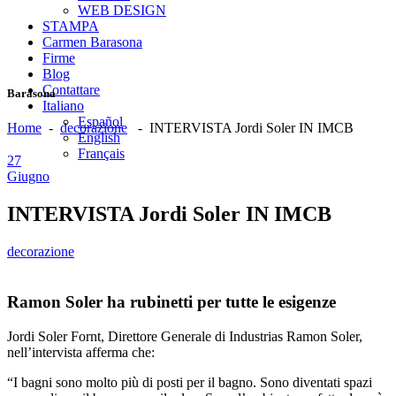
WEB DESIGN
STAMPA
Carmen Barasona
Firme
Blog
Contattare
Barasona
Italiano
Español
Home
-
decorazione
-
INTERVISTA Jordi Soler IN IMCB
English
Français
27
Giugno
INTERVISTA Jordi Soler IN IMCB
decorazione
Ramon Soler ha rubinetti per tutte le esigenze
Jordi Soler Fornt, Direttore Generale di Industrias Ramon Soler,
nell’intervista afferma che:
“I bagni sono molto più di posti per il bagno. Sono diventati spazi