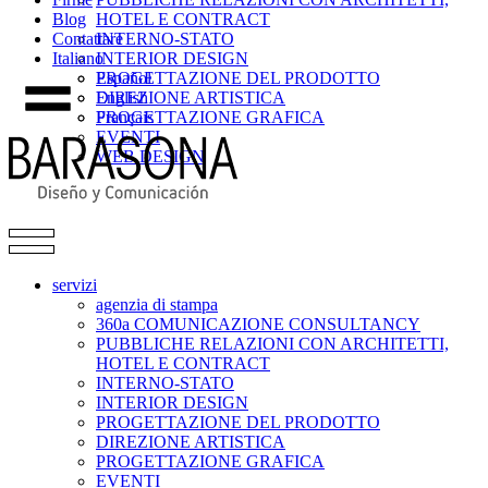
Blog
HOTEL E CONTRACT
Contattare
INTERNO-STATO
Italiano
INTERIOR DESIGN
PROGETTAZIONE DEL PRODOTTO
Español
DIREZIONE ARTISTICA
English
PROGETTAZIONE GRAFICA
Français
EVENTI
WEB DESIGN
servizi
agenzia di stampa
360a COMUNICAZIONE CONSULTANCY
PUBBLICHE RELAZIONI CON ARCHITETTI,
HOTEL E CONTRACT
INTERNO-STATO
INTERIOR DESIGN
PROGETTAZIONE DEL PRODOTTO
DIREZIONE ARTISTICA
PROGETTAZIONE GRAFICA
EVENTI