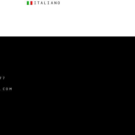
ITALIANO
77
.COM