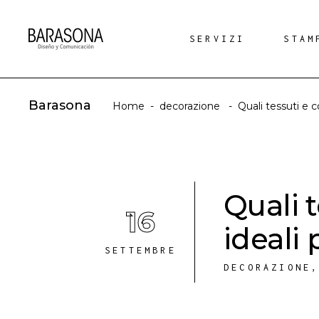
SERVIZI
STAM
Barasona
Home
-
decorazione
-
Quali tessuti e c
Quali t
16
ideali 
SETTEMBRE
DECORAZIONE