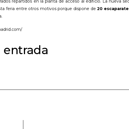
ados repartidos en la planta de acceso al edificio. La nueva se
sta feria entre otros motivos porque dispone de
20 escaparat
a.
madrid.com/
 entrada