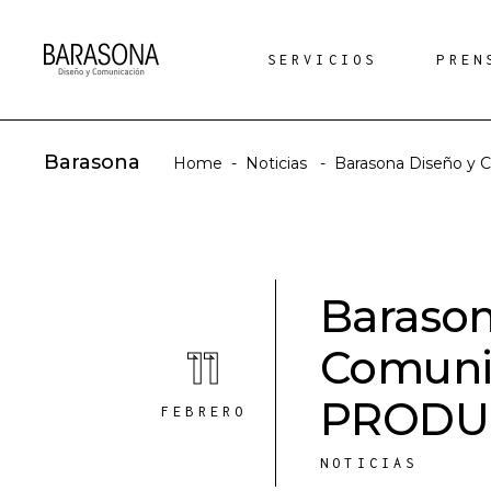
SERVICIOS
PREN
Barasona
Home
-
Noticias
-
Barasona Diseño y
Barason
11
Comunic
PRODU
FEBRERO
NOTICIAS