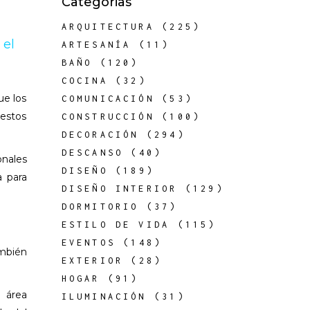
Categorias
ARQUITECTURA
(225)
 el
ARTESANÍA
(11)
BAÑO
(120)
COCINA
(32)
ue los
COMUNICACIÓN
(53)
 estos
CONSTRUCCIÓN
(100)
DECORACIÓN
(294)
DESCANSO
(40)
onales
DISEÑO
(189)
a para
DISEÑO INTERIOR
(129)
DORMITORIO
(37)
ESTILO DE VIDA
(115)
EVENTOS
(148)
ambién
EXTERIOR
(28)
HOGAR
(91)
l área
ILUMINACIÓN
(31)