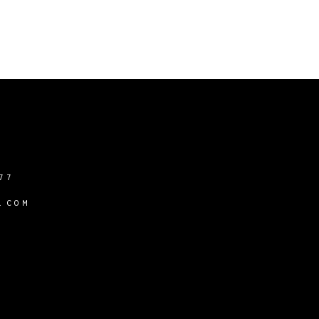
77
.COM