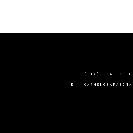
T :
(+34) 934 069 6
Y
E :
CARMEN@BARASONA