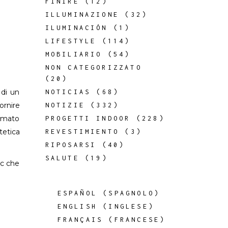
FINIRE
(12)
ILLUMINAZIONE
(32)
ILUMINACIÓN
(1)
LIFESTYLE
(114)
MOBILIARIO
(54)
NON CATEGORIZZATO
(20)
 di un
NOTICIAS
(68)
ornire
NOTIZIE
(332)
romato
PROGETTI INDOOR
(228)
tetica
REVESTIMIENTO
(3)
RIPOSARSI
(40)
SALUTE
(19)
ic che
ESPAÑOL
(
SPAGNOLO
)
ENGLISH
(
INGLESE
)
FRANÇAIS
(
FRANCESE
)