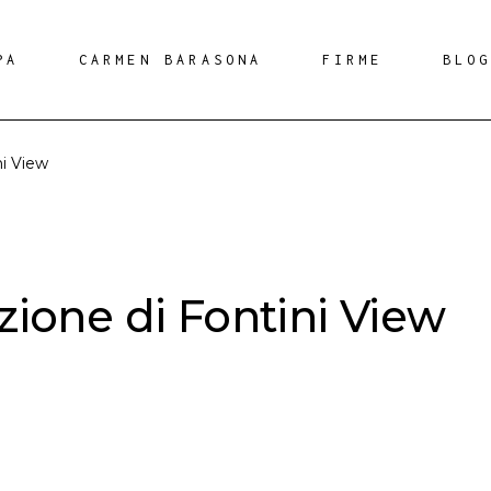
PA
CARMEN BARASONA
FIRME
BLO
ni View
azione di Fontini View