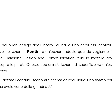
 del buon design degli interni, quindi è uno degli assi centrali
cie dell’azienda
Fontin
i è un’opzione ideale quando vogliamo f
to di Barasona Design and Communication, tubi in metallo c
copre le pareti. Questo tipo di installazione di superficie ha un’es
etrò.
 i dettagli contribuiscono alla ricerca dell’equilibrio; uno spazio ch
ua evoluzione delle grandi città.