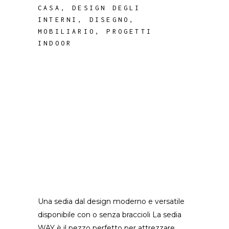
CASA
,
DESIGN DEGLI
INTERNI
,
DISEGNO
,
MOBILIARIO
,
PROGETTI
INDOOR
Una sedia dal design moderno e versatile
disponibile con o senza braccioli La sedia
WAY è il pezzo perfetto per attrezzare