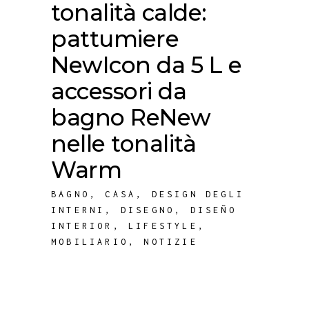
tonalità calde:
pattumiere
NewIcon da 5 L e
accessori da
bagno ReNew
nelle tonalità
Warm
BAGNO
,
CASA
,
DESIGN DEGLI
INTERNI
,
DISEGNO
,
DISEÑO
INTERIOR
,
LIFESTYLE
,
MOBILIARIO
,
NOTIZIE