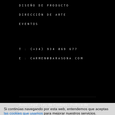
DISEÑO DE PRODUCTO
DIRECCIÓN DE ARTE
EVENTOS
T :
(+34) 934 069 677
E :
CARMEN@BARASONA.COM
Aviso Legal
–
Ley de Cookies
–
Política de
Si continúas navegando por esta web, entendemos que aceptas
Privacidad
las cookies que usamos
para mejorar nuestros servicios.