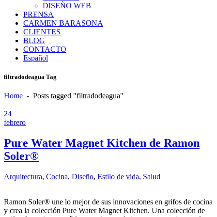
DISEÑO WEB
PRENSA
CARMEN BARASONA
CLIENTES
BLOG
CONTACTO
Español
filtradodeagua Tag
Home
-
Posts tagged "filtradodeagua"
24
febrero
Pure Water Magnet Kitchen de Ramon
Soler®
Arquitectura
,
Cocina
,
Diseño
,
Estilo de vida
,
Salud
Ramon Soler® une lo mejor de sus innovaciones en grifos de cocina
y crea la colección Pure Water Magnet Kitchen. Una colección de