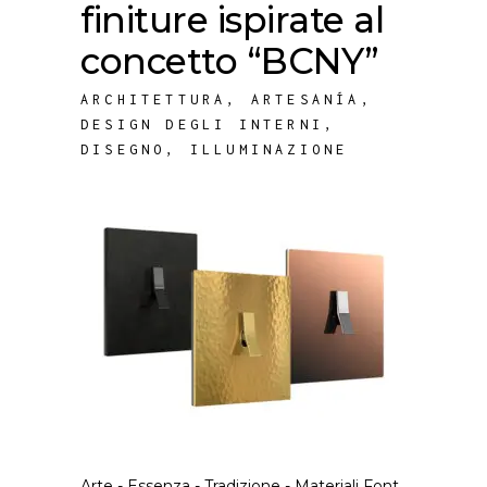
finiture ispirate al
concetto “BCNY”
ARCHITETTURA
,
ARTESANÍA
,
DESIGN DEGLI INTERNI
,
DISEGNO
,
ILLUMINAZIONE
Arte - Essenza - Tradizione - Materiali Font