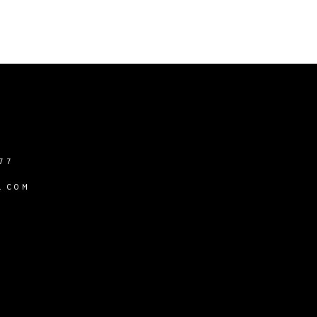
77
.COM