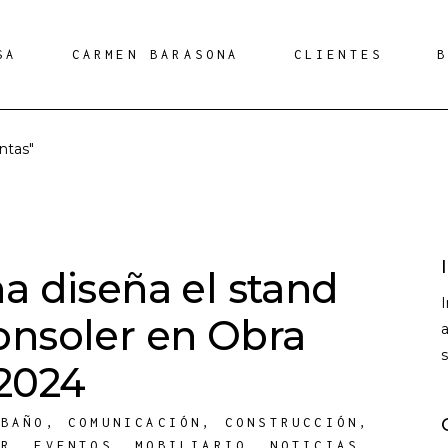
SA
CARMEN BARASONA
CLIENTES
ntas"
a diseña el stand
nsoler en Obra
a
2024
,
BAÑO
,
COMUNICACIÓN
,
CONSTRUCCIÓN
,
OR
,
EVENTOS
,
MOBILIARIO
,
NOTICIAS
,