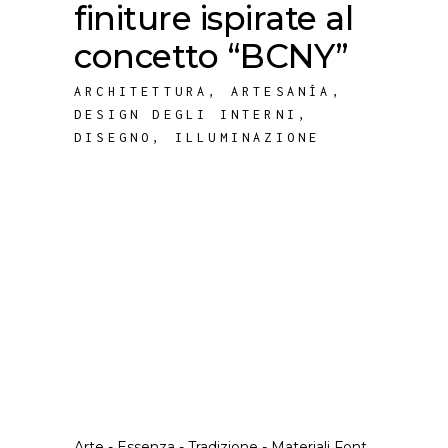
finiture ispirate al
concetto “BCNY”
ARCHITETTURA
,
ARTESANÍA
,
DESIGN DEGLI INTERNI
,
DISEGNO
,
ILLUMINAZIONE
Arte - Essenza - Tradizione - Materiali Font