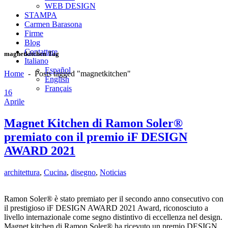
WEB DESIGN
STAMPA
Carmen Barasona
Firme
Blog
Contattare
magnetkitchen Tag
Italiano
Español
Home
-
Posts tagged "magnetkitchen"
English
Français
16
Aprile
Magnet Kitchen di Ramon Soler®
premiato con il premio iF DESIGN
AWARD 2021
architettura
,
Cucina
,
disegno
,
Noticias
Ramon Soler® è stato premiato per il secondo anno consecutivo con
il prestigioso iF DESIGN AWARD 2021 Award, riconosciuto a
livello internazionale come segno distintivo di eccellenza nel design.
Magnet kitchen di Ramon Soler® ha ricevuto un premio DESIGN