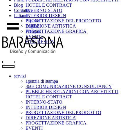
Blog
HOTEL E CONTRACT
Contattare
INTERNO-STATO
Italiano
INTERIOR DESIGN
PROGETTAZIONE DEL PRODOTTO
Español
DIREZIONE ARTISTICA
English
PROGETTAZIONE GRAFICA
Français
EVENTI
WEB DESIGN
servizi
agenzia di stampa
360a COMUNICAZIONE CONSULTANCY
PUBBLICHE RELAZIONI CON ARCHITETTI,
HOTEL E CONTRACT
INTERNO-STATO
INTERIOR DESIGN
PROGETTAZIONE DEL PRODOTTO
DIREZIONE ARTISTICA
PROGETTAZIONE GRAFICA
EVENTI