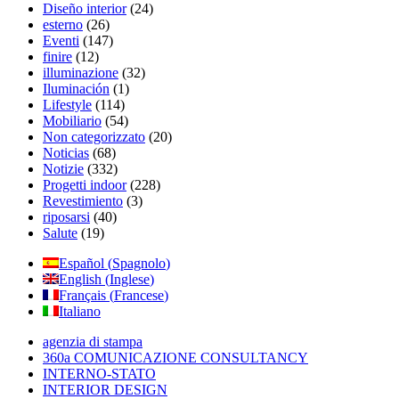
Diseño interior
(24)
esterno
(26)
Eventi
(147)
finire
(12)
illuminazione
(32)
Iluminación
(1)
Lifestyle
(114)
Mobiliario
(54)
Non categorizzato
(20)
Noticias
(68)
Notizie
(332)
Progetti indoor
(228)
Revestimiento
(3)
riposarsi
(40)
Salute
(19)
Español
(
Spagnolo
)
English
(
Inglese
)
Français
(
Francese
)
Italiano
agenzia di stampa
360a COMUNICAZIONE CONSULTANCY
INTERNO-STATO
INTERIOR DESIGN