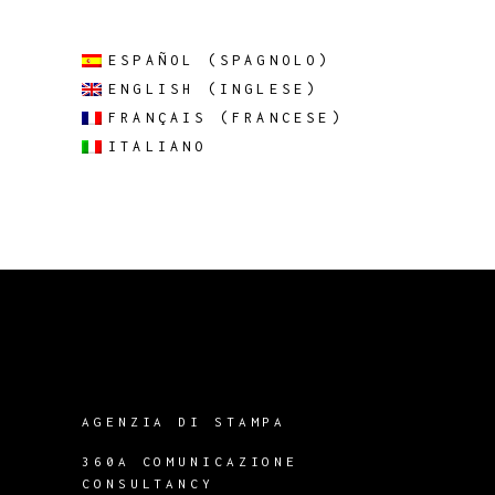
ESPAÑOL
(
SPAGNOLO
)
ENGLISH
(
INGLESE
)
FRANÇAIS
(
FRANCESE
)
ITALIANO
AGENZIA DI STAMPA
360A COMUNICAZIONE
CONSULTANCY