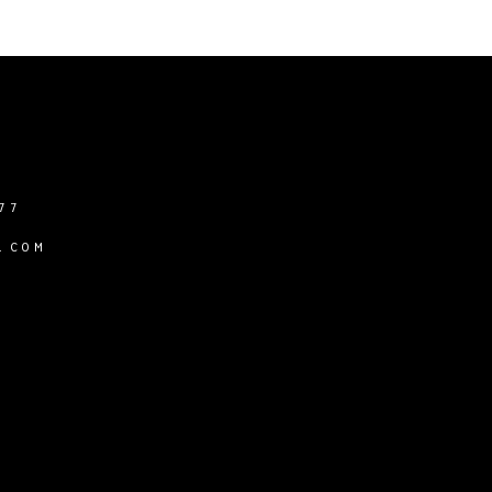
77
.COM