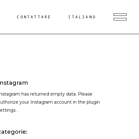
G
CONTATTARE
ITALIANO
Instagram
Instagram has returned empty data. Please
uthorize your Instagram account in the
plugin
settings
.
categorie: