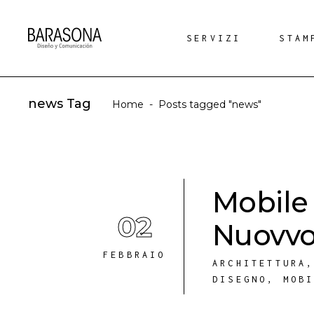
SERVIZI
STAM
news Tag
Home
-
Posts tagged "news"
Mobile
02
Nuovv
FEBBRAIO
ARCHITETTURA
DISEGNO
,
MOB