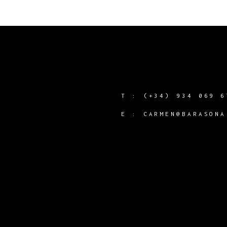
T :
(+34) 934 069 6
Y
E :
CARMEN@BARASONA