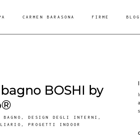
PA
CARMEN BARASONA
FIRME
BLO
 bagno BOSHI by
o®
a
,
BAGNO
,
DESIGN DEGLI INTERNI
,
ILIARIO
,
PROGETTI INDOOR