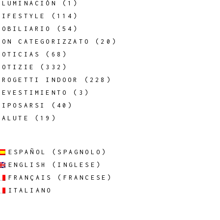
ILUMINACIÓN
(1)
LIFESTYLE
(114)
MOBILIARIO
(54)
NON CATEGORIZZATO
(20)
NOTICIAS
(68)
NOTIZIE
(332)
PROGETTI INDOOR
(228)
REVESTIMIENTO
(3)
RIPOSARSI
(40)
SALUTE
(19)
ESPAÑOL
(
SPAGNOLO
)
ENGLISH
(
INGLESE
)
FRANÇAIS
(
FRANCESE
)
ITALIANO