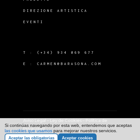
DIREZIONE ARTISTICA
EVENTI
T :
(+34) 934 069 677
E :
CARMEN@BARASONA.COM
Aviso Legal
–
Ley de Cookies
–
Política de
Si continúas navegando por esta web, entendemos que aceptas
Privacidad
las cookies que usamos
para mejorar nuestros servicios.
Aceptar las obligatorias
Aceptar cookies