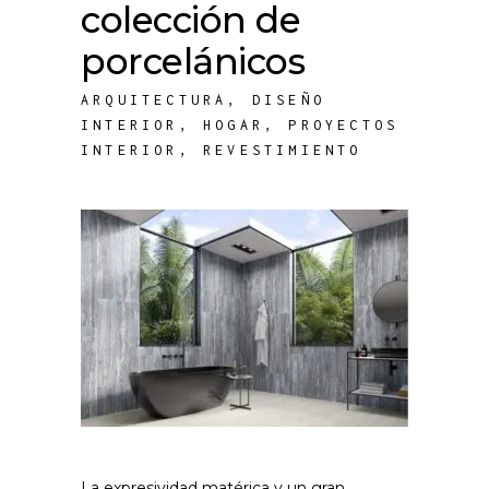
colección de
porcelánicos
ARQUITECTURA
,
DISEÑO
INTERIOR
,
HOGAR
,
PROYECTOS
INTERIOR
,
REVESTIMIENTO
La expresividad matérica y un gran