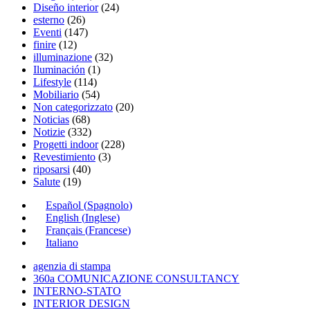
Diseño interior
(24)
esterno
(26)
Eventi
(147)
finire
(12)
illuminazione
(32)
Iluminación
(1)
Lifestyle
(114)
Mobiliario
(54)
Non categorizzato
(20)
Noticias
(68)
Notizie
(332)
Progetti indoor
(228)
Revestimiento
(3)
riposarsi
(40)
Salute
(19)
Español
(
Spagnolo
)
English
(
Inglese
)
Français
(
Francese
)
Italiano
agenzia di stampa
360a COMUNICAZIONE CONSULTANCY
INTERNO-STATO
INTERIOR DESIGN