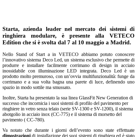
Starta, azienda leader nel mercato dei sistemi di
ringhiera modulare, è presente alla VETECO
Edition che si è svolta dal 7 al 10 maggio a Madrid.
Nello Stand of Start a in VETECO abbiamo potuto conoscere
l’innovativo sistema Deco Led, un sistema esclusivo che permette di
produrre e installare facilmente corrimano di design in acciaio
inossidabile con illuminazione LED integrata. Deco Led è un
prodotto molto premuroso, con un’ovvia multifunzionalità: funge da
corrimano e a sua volta bagna una parete di luce, definendo uno
spazio in modo sottile ma smussato.
Inoltre, Starta ha presentato la sua linea GlassFit New Generation di
successo che incornicia i suoi sistemi di profilo del pavimento per
ringhiere in vetro senza telaio (serie SV-1300 e SV-1200), il sistema
abotgolio in acciaio inox (CC-775) e il sistema di morsetto del
pavimento ( CC-780).
Va notato che durante i giorni dell’evento sono state effettuate
dimostrazioni
di installazione dei suoi sistemi di ringhiera ed è stato