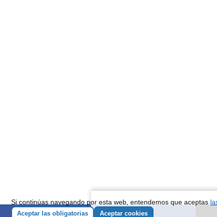
Si continúas navegando por esta web, entendemos que aceptas
la
Aceptar las obligatorias
Aceptar cookies