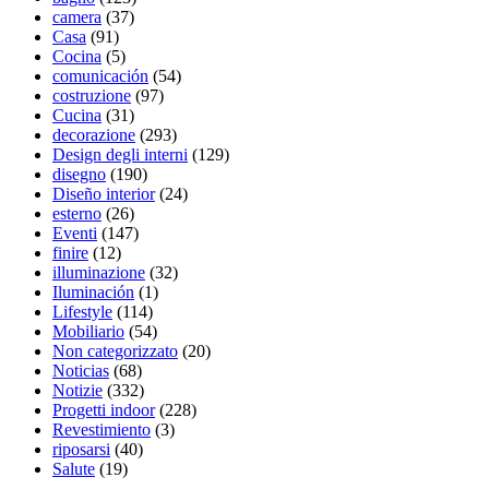
camera
(37)
Casa
(91)
Cocina
(5)
comunicación
(54)
costruzione
(97)
Cucina
(31)
decorazione
(293)
Design degli interni
(129)
disegno
(190)
Diseño interior
(24)
esterno
(26)
Eventi
(147)
finire
(12)
illuminazione
(32)
Iluminación
(1)
Lifestyle
(114)
Mobiliario
(54)
Non categorizzato
(20)
Noticias
(68)
Notizie
(332)
Progetti indoor
(228)
Revestimiento
(3)
riposarsi
(40)
Salute
(19)