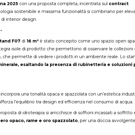
ona 2025
con una proposta completa, incentrata sul
contract
nologia sostenibile e massima funzionalità si combinano per elev
di interior design.
-
tand F07
di
16 m²
è stato concepito come uno spazio open sp
tegra isole di prodotto che permettono di osservare le collezioni
, che permette di vedere i prodotti in un ambiente reale. Lo sta
minerale
, esaltando la presenza di rubinetteria e soluzioni p
 incorpora una tonalità opaca e spazzolata con un’estetica industr
rafforza l’equilibrio tra design ed efficienza nel consumo di acqua.
oposta di idroterapia si arricchisce di soffioni incassati a soffitto 
ero opaco, rame e oro spazzolato
, per una doccia avvolgente