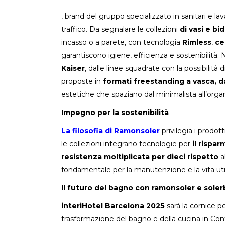
, brand del gruppo specializzato in sanitari e l
traffico. Da segnalare le collezioni
di vasi e bi
incasso o a parete, con tecnologia
Rimless
,
ce
garantiscono igiene, efficienza e sostenibilità
Kaiser
, dalle linee squadrate con la possibilit
proposte in
formati freestanding a vasca, da
estetiche che spaziano dal minimalista all’organ
Impegno per la sostenibilità
La filosofia di Ramonsoler
privilegia i prodot
le collezioni integrano tecnologie per
il rispa
resistenza moltiplicata per dieci rispetto
a
fondamentale per la manutenzione e la vita util
Il futuro del bagno con ramonsoler e sole
interiHotel Barcelona 2025
sarà la cornice 
trasformazione del bagno e della cucina in Con