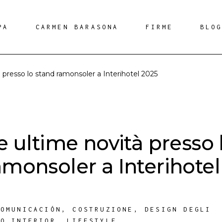
PA
CARMEN BARASONA
FIRME
BLO
à presso lo stand ramonsoler a Interihotel 2025
e ultime novità presso 
amonsoler a Interihotel
COMUNICACIÓN
,
COSTRUZIONE
,
DESIGN DEGLI
ÑO INTERIOR
,
LIFESTYLE