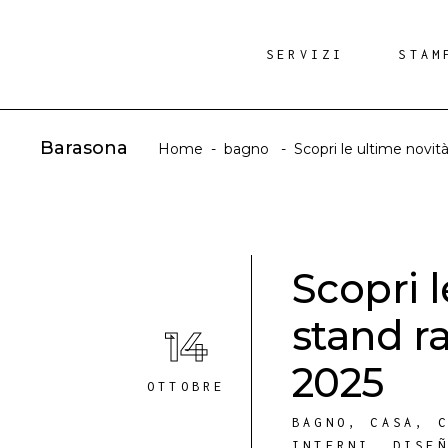
SERVIZI
STAM
Barasona
Home
-
bagno
-
Scopri le ultime novit
Scopri l
stand r
14
2025
OTTOBRE
BAGNO
,
CASA
,
INTERNI
,
DISE