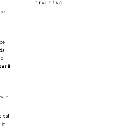
ITALIANO
are
ace
 da
nd
er il
iale,
e dal
 in