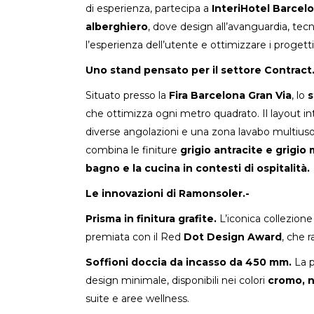
di esperienza, partecipa a
InteriHotel Barcel
alberghiero
, dove design all’avanguardia, tec
l’esperienza dell’utente e ottimizzare i progetti 
Uno stand pensato per il settore Contract.
Situato presso la
Fira Barcelona Gran Via
, lo
s
che ottimizza ogni metro quadrato. Il layout in
diverse angolazioni e una zona lavabo multiuso
combina le finiture
grigio antracite
e
grigio 
bagno e la cucina in contesti di ospitalità.
Le innovazioni di Ramonsoler.-
Prisma in finitura grafite.
L’iconica collezione
premiata con il Red
Dot Design Award
, che 
Soffioni doccia da incasso da 450 mm.
La pr
design minimale, disponibili nei colori
cromo, n
suite e aree wellness.