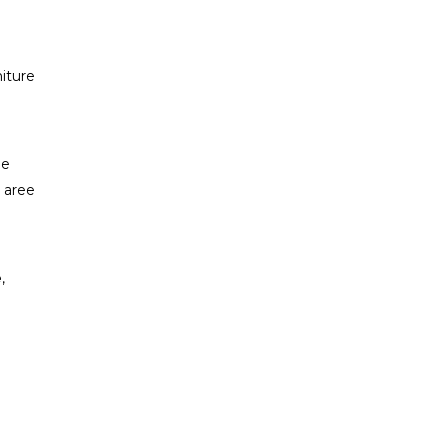
niture
e
e aree
e
,