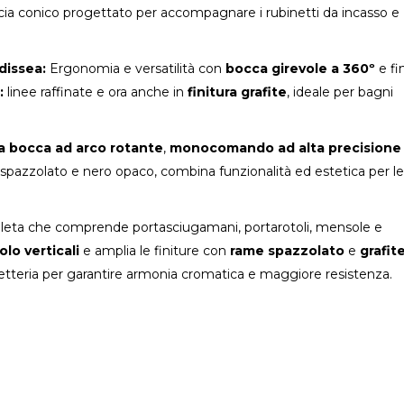
ia conico progettato per accompagnare i rubinetti da incasso e
dissea:
Ergonomia e versatilità con
bocca girevole a 360º
e fi
:
linee raffinate e ora anche in
finitura grafite
, ideale per bagni
a bocca ad arco rotante
,
monocomando ad alta precisione
o spazzolato e nero opaco, combina funzionalità ed estetica per l
a che comprende portasciugamani, portarotoli, mensole e
lo verticali
e amplia le finiture con
rame spazzolato
e
grafit
netteria per garantire armonia cromatica e maggiore resistenza.