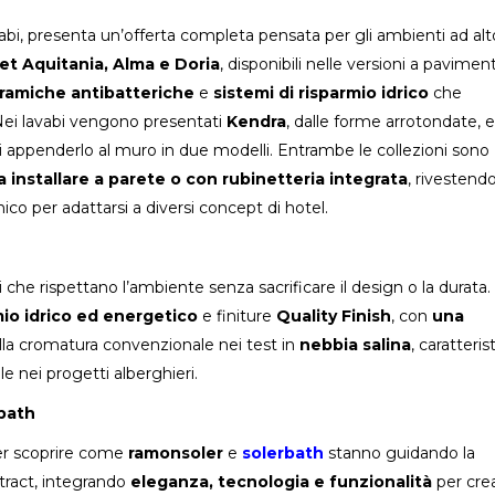
avabi, presenta un’offerta completa pensata per gli ambienti ad alt
det Aquitania, Alma e Doria
, disponibili nelle versioni a pavimen
ramiche antibatteriche
e
sistemi di risparmio idrico
che
. Nei lavabi vengono presentati
Kendra
, dalle forme arrotondate, e
à di appenderlo al muro in due modelli. Entrambe le collezioni sono
 installare a parete o con rubinetteria integrata
, rivestend
ico per adattarsi a diversi concept di hotel.
ti che rispettano l’ambiente senza sacrificare il design o la durata.
rmio idrico ed energetico
e finiture
Quality Finish
, con
una
lla cromatura convenzionale nei test in
nebbia salina
, caratteris
e nei progetti alberghieri.
rbath
per scoprire come
ramonsoler
e
solerbath
stanno guidando la
tract, integrando
eleganza, tecnologia e funzionalità
per cre