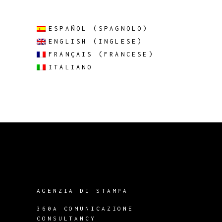
ESPAÑOL
(
SPAGNOLO
)
ENGLISH
(
INGLESE
)
FRANÇAIS
(
FRANCESE
)
ITALIANO
AGENZIA DI STAMPA
360A COMUNICAZIONE
CONSULTANCY