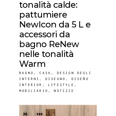
tonalità calde:
pattumiere
NewIcon da 5 L e
accessori da
bagno ReNew
nelle tonalità
Warm
BAGNO
,
CASA
,
DESIGN DEGLI
INTERNI
,
DISEGNO
,
DISEÑO
INTERIOR
,
LIFESTYLE
,
MOBILIARIO
,
NOTIZIE