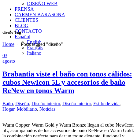
DISEÑO WEB
PRENSA
CARMEN BARASONA
CLIENTES
BLOG
CONTACTO
diseño Tag
Español
English
Home
-
Posts tagged "diseño"
Français
Italiano
03
agosto
Brabantia viste el baño con tonos cálidos:
cubos NewIcon 5L y accesorios de baño
ReNew en tonos Warm
Baño
,
Diseño
,
Diseño interior
,
Diseño interior
,
Estilo de vida
,
Hogar
,
Mobiliario
,
Noticias
Warm Copper, Warm Gold y Warm Bronze llegan al cubo NewIcon
5L, acompañados de los accesorios de baño ReNew en Warm Gold:
la combinación perfecta para dar un toque elegante, funcional y