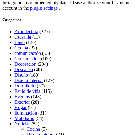
Instagram has returned empty data. Please authorize your Instagram
account in the
plugin settings
.
Categorias
Arquitectura
(225)
artesanía
(11)
Baño
(120)
Cocina
(32)
comunicación
(53)
Construcción
(100)
Decoración
(294)
Descanso
(40)
Diseño
(189)
Diseño interior
(129)
Dormitorio
(37)
Estilo de vida
(115)
Eventos
(148)
Exterior
(28)
Hogar
(91)
Iluminación
(31)
Mobiliario
(54)
Noticias
(82)
Cocina
(5)
Diseño interior
(24)