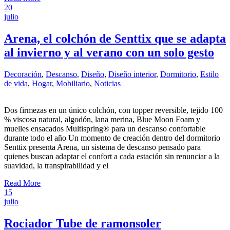
20
julio
Arena, el colchón de Senttix que se adapta
al invierno y al verano con un solo gesto
Decoración
,
Descanso
,
Diseño
,
Diseño interior
,
Dormitorio
,
Estilo
de vida
,
Hogar
,
Mobiliario
,
Noticias
Dos firmezas en un único colchón, con topper reversible, tejido 100
% viscosa natural, algodón, lana merina, Blue Moon Foam y
muelles ensacados Multispring® para un descanso confortable
durante todo el año Un momento de creación dentro del dormitorio
Senttix presenta Arena, un sistema de descanso pensado para
quienes buscan adaptar el confort a cada estación sin renunciar a la
suavidad, la transpirabilidad y el
Read More
15
julio
Rociador Tube de ramonsoler