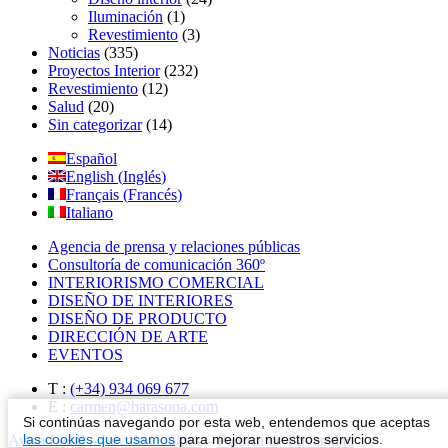
Iluminación
(1)
Revestimiento
(3)
Noticias
(335)
Proyectos Interior
(232)
Revestimiento
(12)
Salud
(20)
Sin categorizar
(14)
Español
English
(
Inglés
)
Français
(
Francés
)
Italiano
Agencia de prensa y relaciones públicas
Consultoría de comunicación 360º
INTERIORISMO COMERCIAL
DISEÑO DE INTERIORES
DISEÑO DE PRODUCTO
DIRECCIÓN DE ARTE
EVENTOS
T :
(+34) 934 069 677
E :
carmen@barasona.com
Si continúas navegando por esta web, entendemos que aceptas
las cookies que usamos
para mejorar nuestros servicios.
Aviso Legal
–
Ley de Cookies
–
Política de Privacidad