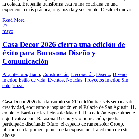
la colada, Brabantia transforma esta rutina cotidiana en una
experiencia más práctica, organizada y sostenible. Desde el nuevo
Read More
27
mayo
Casa Decor 2026 cierra una edición de
éxito para Barasona Diseño y
Comunicación
Arquitectura
,
Baño
,
Construcción
,
Decoración
,
Diseño
,
Diseño
interior
,
Estilo de vida
,
Eventos
,
Noticias
,
Proyectos Interior
,
Sin
categorizar
Casa Decor 2026 ha clausurado su 61ª edición tras seis semanas de
creatividad, encuentro e inspiración en el Palacio de San Agustín 11,
en pleno Barrio de las Letras de Madrid. Una edición especialmente
significativa para Barasona Diseño y Comunicación, que ha
participado diseñando Ofuro, el espacio de ramonsoler Group,
ubicado en la primera planta de la exposición. La edición de este
año se