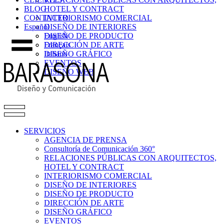
BLOG
HOTEL Y CONTRACT
CONTACTO
INTERIORISMO COMERCIAL
Español
DISEÑO DE INTERIORES
DISEÑO DE PRODUCTO
English
DIRECCIÓN DE ARTE
Français
DISEÑO GRÁFICO
Italiano
EVENTOS
DISEÑO WEB
SERVICIOS
AGENCIA DE PRENSA
Consultoría de Comunicación 360°
RELACIONES PÚBLICAS CON ARQUITECTOS,
HOTEL Y CONTRACT
INTERIORISMO COMERCIAL
DISEÑO DE INTERIORES
DISEÑO DE PRODUCTO
DIRECCIÓN DE ARTE
DISEÑO GRÁFICO
EVENTOS