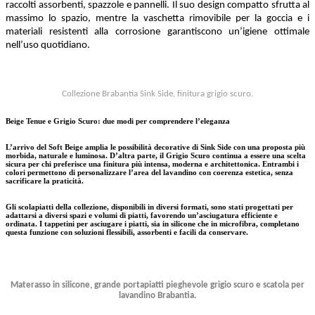
raccolti assorbenti, spazzole e pannelli. Il suo design compatto sfrutta al
massimo lo spazio, mentre la vaschetta rimovibile per la goccia e i
materiali resistenti alla corrosione garantiscono un’igiene ottimale
nell’uso quotidiano.
Collezione Brabantia Sink Side, finitura grigio scuro.
Beige Tenue e Grigio Scuro: due modi per comprendere l’eleganza
L’arrivo del
Soft Beige
amplia le possibilità decorative di
Sink
Side
con una proposta più
morbida, naturale e luminosa. D’altra parte,
il Grigio Scuro
continua a essere una scelta
sicura per chi preferisce una finitura più intensa, moderna e architettonica. Entrambi i
colori permettono di personalizzare l’area del lavandino con coerenza estetica, senza
sacrificare la praticità.
Gli
scolapiatti
della collezione, disponibili in diversi formati, sono stati progettati per
adattarsi a diversi spazi e volumi di piatti, favorendo un’asciugatura efficiente e
ordinata. I
tappetini per asciugare i piatti
, sia in silicone che in microfibra, completano
questa funzione con soluzioni flessibili, assorbenti e facili da conservare.
Materasso in silicone, grande portapiatti pieghevole grigio scuro e scatola per
lavandino Brabantia.