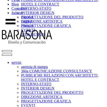
Blog
HOTEL E CONTRACT
Contattare
INTERNO-STATO
Italiano
INTERIOR DESIGN
PROGETTAZIONE DEL PRODOTTO
Español
DIREZIONE ARTISTICA
English
PROGETTAZIONE GRAFICA
Français
EVENTI
WEB DESIGN
servizi
agenzia di stampa
360a COMUNICAZIONE CONSULTANCY
PUBBLICHE RELAZIONI CON ARCHITETTI,
HOTEL E CONTRACT
INTERNO-STATO
INTERIOR DESIGN
PROGETTAZIONE DEL PRODOTTO
DIREZIONE ARTISTICA
PROGETTAZIONE GRAFICA
EVENTI