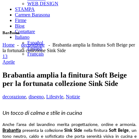
WEB DESIGN
STAMPA
Carmen Barasona
Firme
Blog
Contattare
Barasona
Italiano
Español
Home
-
decorazione
-
Brabantia amplia la finitura Soft Beige per
English
la fortunata collezione Sink Side
Français
13
Aprile
Brabantia amplia la finitura Soft Beige
per la fortunata collezione Sink Side
decorazione
,
disegno
,
Lifestyle
,
Notizie
Un tocco di calma e stile in cucina
Anche l’area del lavandino merita progettazione, ordine e armonia.
Brabantia
presenta la collezione
Sink Side
nella finitura
Soft Beige
, un
tono neutro, caldo e sofisticato che porta serenità visiva in cucina e