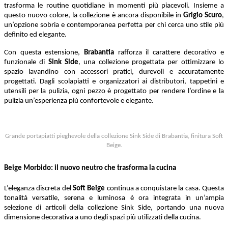
trasforma le routine quotidiane in momenti più piacevoli. Insieme a
questo nuovo colore, la collezione è ancora disponibile in
Grigio Scuro
,
un’opzione sobria e contemporanea perfetta per chi cerca uno stile più
definito ed elegante.
Con questa estensione,
Brabantia
rafforza il carattere decorativo e
funzionale di
Sink
Side
, una collezione progettata per ottimizzare lo
spazio lavandino con accessori pratici, durevoli e accuratamente
progettati. Dagli scolapiatti e organizzatori ai distributori, tappetini e
utensili per la pulizia, ogni pezzo è progettato per rendere l’ordine e la
pulizia un’esperienza più confortevole e elegante.
Grande portapiatti pieghevole della collezione Sink Side di Brabantia, finitura Soft
Beige.
Beige Morbido: il nuovo neutro che trasforma la cucina
L’eleganza discreta del
Soft Beige
continua a conquistare la casa. Questa
tonalità versatile, serena e luminosa è ora integrata in un’ampia
selezione di articoli della collezione Sink Side, portando una nuova
dimensione decorativa a uno degli spazi più utilizzati della cucina.