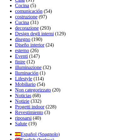
Cocina
(5)
comunicación
(54)
costruzione
(97)
Cucina
(31)
decorazione
(293)
Design degli interni
(129)
disegno
(190)
Diseño interior
(24)
esterno
(26)
Eventi
(147)
finire
(12)
illuminazione
(32)
Iluminación
(1)
Lifestyle
(114)
Mobiliario
(54)
Non categorizzato
(20)
Noticias
(68)
Notizie
(332)
Progetti indoor
(228)
Revestimiento
(3)
riposarsi
(40)
Salute
(19)
Español
(
Spagnolo
)
English
(
Inglese
)