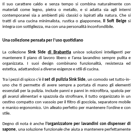
Il suo carattere caldo e senza tempo si combina naturalmente con
materiali come legno, pietra o metallo, e si adatta sia agli interni
contemporanei sia a ambienti più classici o ispirati alla natura. Che si
tratti di una cucina minimalista, rustica o giapponese,
il Soft Beige
si
integra con sottigliezza, ma con una personalità inconfondibile.
Una collezione pensata per l’uso quotidiano
La collezione
Sink
Side
di Brabantia
unisce soluzioni intelligenti per
mantenere il piano di lavoro libero e l’area lavandino sempre pulita e
organizzata. I suoi design combinano funzionalità, resistenza ed
estetica, adattandosi a diverse esigenze e stili di cucina.
Tra i pezzi di spicco c’è il
set di pulizia Sink Side
, un comodo set tutto-in-
uno che ti permette di avere sempre a portata di mano gli elementi
essenziali per la pulizia. Include panni e panni in microfibra, spatola per
gli avanzi alimentari e spazzola da strofinare, il tutto organizzato in un
cestino compatto con vassoio per il filtro di gocciola, separatore mobile
e manico ergonomico. Un alleato perfetto per mantenere l’ordine e con
stile.
Degno di nota è anche
l’organizzatore per lavandini con dispenser di
sapone
, una soluzione funzionale che aiuta a mantenere perfettamente