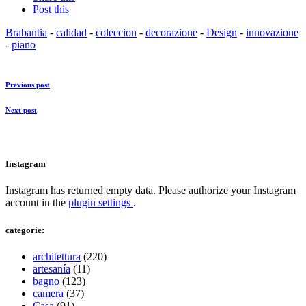
Post this
Brabantia
-
calidad
-
coleccion
-
decorazione
-
Design
-
innovazione
-
piano
Previous post
Next post
Instagram
Instagram has returned empty data. Please authorize your Instagram
account in the
plugin settings
.
categorie:
architettura
(220)
artesanía
(11)
bagno
(123)
camera
(37)
Casa
(91)