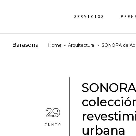
SERVICIOS
PREN
Barasona
Home
-
Arquitectura
-
SONORA de Apari
SONORA d
colecció
29
revestim
JUNIO
urbana