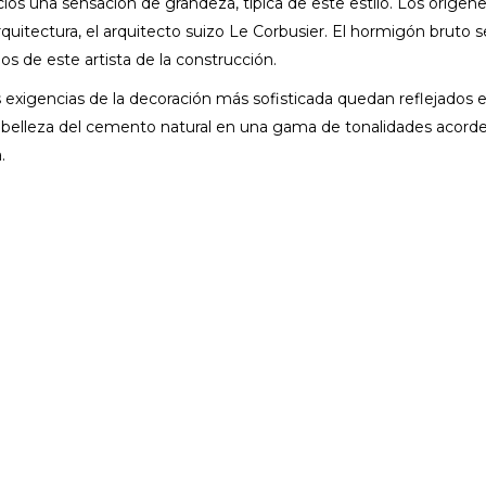
ficios una sensación de grandeza, típica de este estilo. Los orígen
arquitectura, el arquitecto suizo Le Corbusier. El hormigón bruto s
 de este artista de la construcción.
exigencias de la decoración más sofisticada quedan reflejados e
a belleza del cemento natural en una gama de tonalidades acorde
.