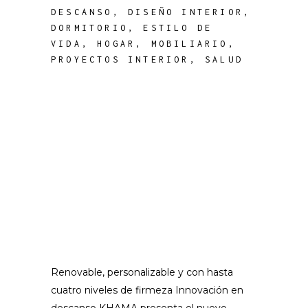
DESCANSO
,
DISEÑO INTERIOR
,
DORMITORIO
,
ESTILO DE
VIDA
,
HOGAR
,
MOBILIARIO
,
PROYECTOS INTERIOR
,
SALUD
Renovable, personalizable y con hasta
cuatro niveles de firmeza Innovación en
descanso KHAMA presenta el nuevo