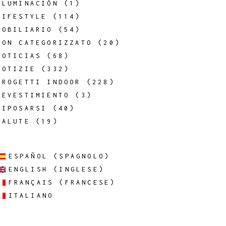
ILUMINACIÓN
(1)
LIFESTYLE
(114)
MOBILIARIO
(54)
NON CATEGORIZZATO
(20)
NOTICIAS
(68)
NOTIZIE
(332)
PROGETTI INDOOR
(228)
REVESTIMIENTO
(3)
RIPOSARSI
(40)
SALUTE
(19)
ESPAÑOL
(
SPAGNOLO
)
ENGLISH
(
INGLESE
)
FRANÇAIS
(
FRANCESE
)
ITALIANO