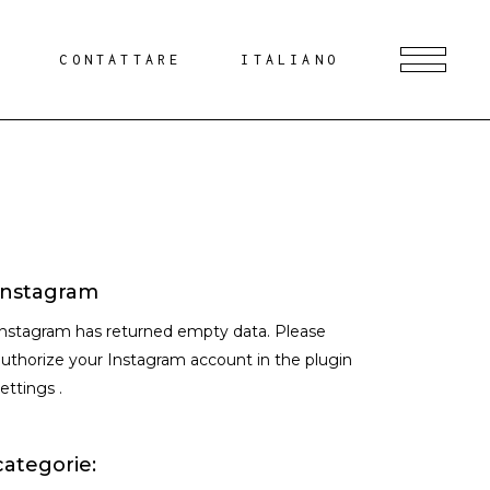
G
CONTATTARE
ITALIANO
Instagram
Instagram has returned empty data. Please
uthorize your Instagram account in the
plugin
settings
.
categorie: