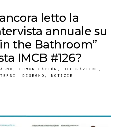
ancora letto la
ntervista annuale su
 in the Bathroom”
vista IMCB #126?
BAGNO
,
COMUNICACIÓN
,
DECORAZIONE
,
NTERNI
,
DISEGNO
,
NOTIZIE