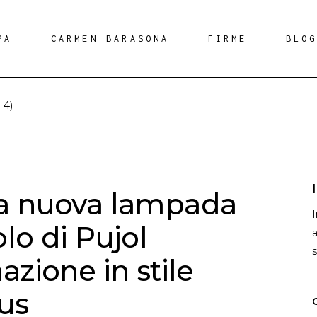
PA
CARMEN BARASONA
FIRME
BLO
 4)
a nuova lampada
lo di Pujol
a
azione in stile
us