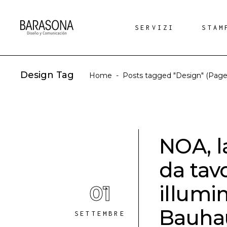
SERVIZI
STAM
Design Tag
Home
-
Posts tagged "Design"
(Page
NOA, l
da tavo
01
illumin
Bauha
SETTEMBRE