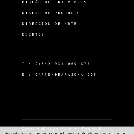
DISEÑO DE INTERIORES
DISEÑO DE PRODUCTO
DIRECCIÓN DE ARTE
EVENTOS
T :
(+34) 934 069 677
E :
CARMEN@BARASONA.COM
Aviso Legal
–
Ley de Cookies
–
Política de
Si continúas navegando por esta web, entendemos que aceptas