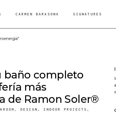
S
CARMEN BARASONA
SIGNATURES
roenergia"
u baño completo
ifería más
a
ada de Ramon Soler®
THROOM
,
DESIGN
,
INDOOR PROJECTS
,