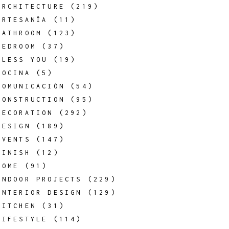
ARCHITECTURE
(219)
ARTESANÍA
(11)
BATHROOM
(123)
BEDROOM
(37)
BLESS YOU
(19)
COCINA
(5)
COMUNICACIÓN
(54)
CONSTRUCTION
(95)
DECORATION
(292)
DESIGN
(189)
EVENTS
(147)
FINISH
(12)
HOME
(91)
INDOOR PROJECTS
(229)
INTERIOR DESIGN
(129)
KITCHEN
(31)
LIFESTYLE
(114)