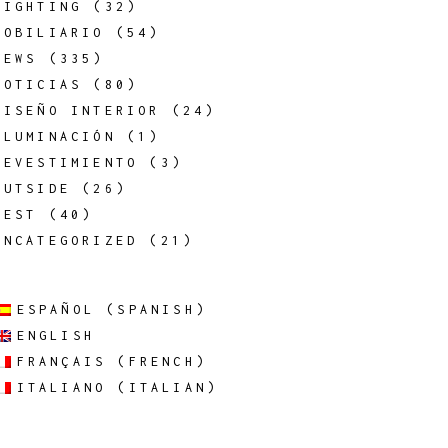
LIGHTING
(32)
MOBILIARIO
(54)
NEWS
(335)
NOTICIAS
(80)
DISEÑO INTERIOR
(24)
ILUMINACIÓN
(1)
REVESTIMIENTO
(3)
OUTSIDE
(26)
REST
(40)
UNCATEGORIZED
(21)
ESPAÑOL
(
SPANISH
)
ENGLISH
FRANÇAIS
(
FRENCH
)
ITALIANO
(
ITALIAN
)