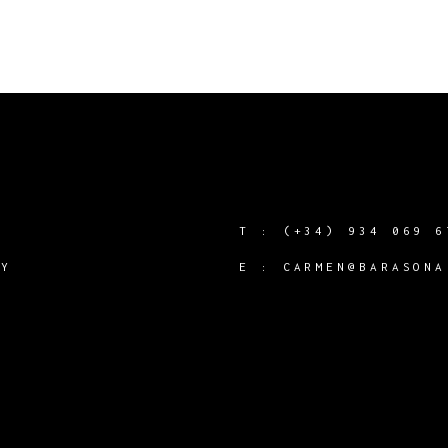
T :
(+34) 934 069 6
CY
E :
CARMEN@BARASONA