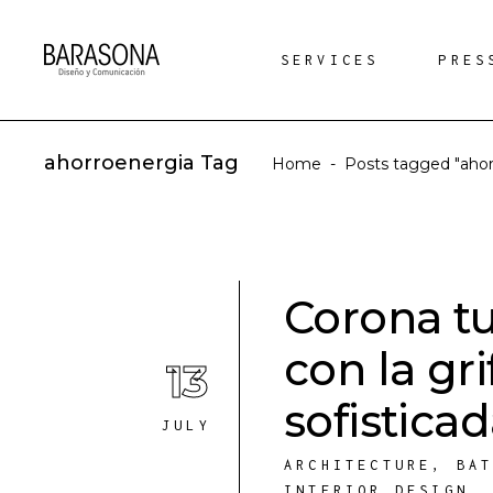
SERVICES
PRES
ahorroenergia Tag
Home
-
Posts tagged "ahor
Corona t
con la gr
13
sofistic
JULY
ARCHITECTURE
,
BA
INTERIOR DESIGN