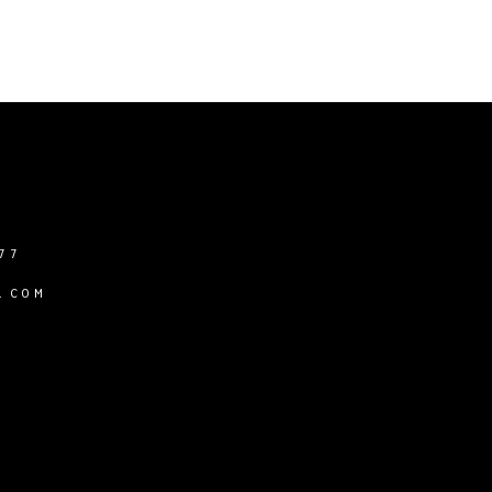
77
.COM